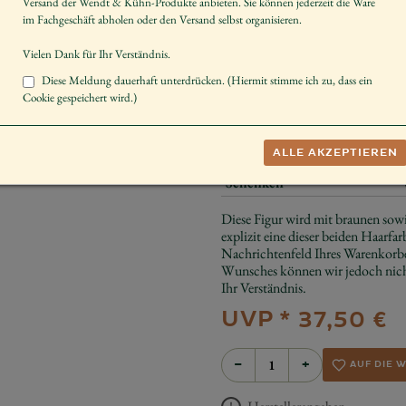
Versand der Wendt & Kühn-Produkte anbieten. Sie können jederzeit die Ware
Artikelnummer
im Fachgeschäft abholen oder den Versand selbst organisieren.
Größe der Figur / Spieldose
Vielen Dank für Ihr Verständnis.
Geschlecht
Diese Meldung dauerhaft unterdrücken. (Hiermit stimme ich zu, dass ein
Cookie gespeichert wird.)
Körperhaltung
Dekorieren
ALLE AKZEPTIEREN
Sammeln
Schenken
Diese Figur wird mit braunen sowi
explizit eine dieser beiden Haarfar
Nachrichtenfeld Ihres Warenkorbe
Wunsches können wir jedoch nicht
Ihr Verständnis.
UVP *
37,50 €
−
+
AUF DIE 