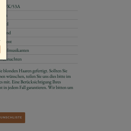
650/K/53A
4 cm
Engel
sitzend
Advent
Engelmusikanten
Weihnachten
e blonden Haaren gefertigt. Sollten Sie
ben wünschen, teilen Sie uns dies bitte im
s mit. Eine Berücksichtigung Ihres
 in jedem Fall garantieren. Wir bitten um
WUNSCHLISTE