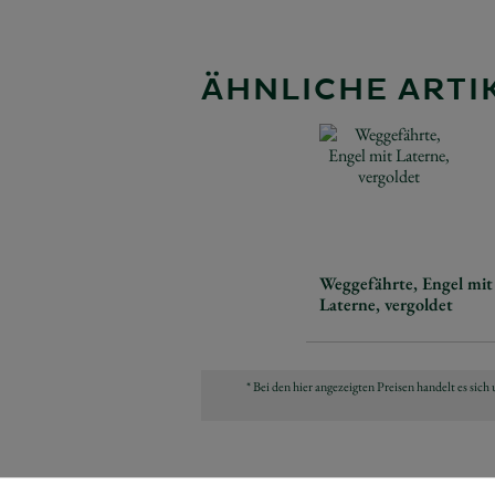
ÄHNLICHE ARTIK
Weggefährte, Engel mit
Laterne, vergoldet
* Bei den hier angezeigten Preisen handelt es si