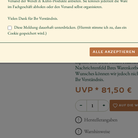
Versand der Wendt & Kühn-Produkte anbieten. Sie können jederzeit die Ware
Artikelnummer
im Fachgeschäft abholen oder den Versand selbst organisieren.
Größe der Figur / Spieldose
Vielen Dank für Ihr Verständnis.
Sammeln
Diese Meldung dauerhaft unterdrücken. (Hiermit stimme ich zu, dass ein
Cookie gespeichert wird.)
Hinweis
Hinweis 2
ALLE AKZEPTIEREN
Diese Figur wird mit braunen sowi
explizit eine dieser beiden Haarfar
Nachrichtenfeld Ihres Warenkorbe
Wunsches können wir jedoch nicht
Ihr Verständnis.
UVP *
81,50 €
−
+
AUF DIE 
Herstellerangaben
Warnhinweise