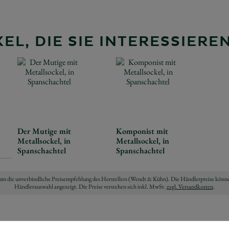
EL, DIE SIE INTERESSIER
Der Mutige mit
Komponist mit
Metallsockel, in
Metallsockel, in
Spanschachtel
Spanschachtel
ch um die unverbindliche Preisempfehlung des Herstellers (Wendt & Kühn). Die Händlerpreise könne
Händlerauswahl angezeigt. Die Preise verstehen sich inkl. MwSt.
zzgl. Versandkosten
.