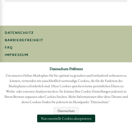
DATENSCHUTZ
BARRIEREFREIHEIT
FAQ
IMPRESSUM
Möchten Sie eine Bestellung widerrufen?
Datenschutz-Präferenz
Hier Widerruf mit wenigen Klicks online erreichen
Um unseren Online-Marktplatz für Sie optimal zu gestalten und fortlaufend verbessern zu
können, verwenden wir ausschließlich notwendige Cookies, die für die Funktion des
BESTELLUNG WIDERRUFEN
Marktplatzes erforderlich sind. Diese Cookies speichern keine persönlichen Daten zu
Werbe- oder externen Analysezwecken. Sie können Ihre Cookie-Einstellungen jederzeit in
Ihrem Browser anpassen oder Cookies löschen. Mehr Informationen über diese Dienste und
deren Cookies finden Sie jederzeit im Menüpunkt "Datenschutz".
Datenschutz
Nur essentielle Cookies akzeptzieren