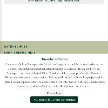
verstehen sich inkl. MwSt.
zzgl. Versandkosten
.
DATENSCHUTZ
BARRIEREFREIHEIT
Datenschutz-Präferenz
FAQ
Um unseren Online-Marktplatz für Sie optimal zu gestalten und fortlaufend verbessern zu
IMPRESSUM
können, verwenden wir ausschließlich notwendige Cookies, die für die Funktion des
Marktplatzes erforderlich sind. Diese Cookies speichern keine persönlichen Daten zu
Möchten Sie eine Bestellung widerrufen?
Werbe- oder externen Analysezwecken. Sie können Ihre Cookie-Einstellungen jederzeit in
Hier Widerruf mit wenigen Klicks online erreichen
Ihrem Browser anpassen oder Cookies löschen. Mehr Informationen über diese Dienste und
deren Cookies finden Sie jederzeit im Menüpunkt "Datenschutz".
BESTELLUNG WIDERRUFEN
Datenschutz
Nur essentielle Cookies akzeptzieren