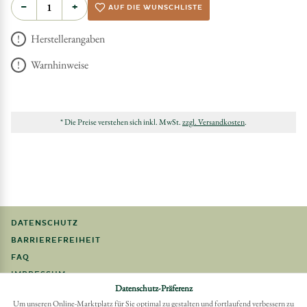
−
+
AUF DIE WUNSCHLISTE
Herstellerangaben
Warnhinweise
* Die Preise verstehen sich inkl. MwSt.
zzgl. Versandkosten
.
DATENSCHUTZ
BARRIEREFREIHEIT
FAQ
IMPRESSUM
Datenschutz-Präferenz
Um unseren Online-Marktplatz für Sie optimal zu gestalten und fortlaufend verbessern zu
Möchten Sie eine Bestellung widerrufen?