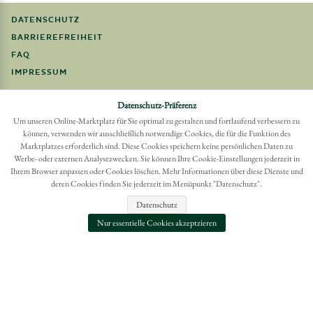
DATENSCHUTZ
BARRIEREFREIHEIT
FAQ
IMPRESSUM
Datenschutz-Präferenz
Möchten Sie eine Bestellung widerrufen?
Hier Widerruf mit wenigen Klicks online erreichen
Um unseren Online-Marktplatz für Sie optimal zu gestalten und fortlaufend verbessern zu
können, verwenden wir ausschließlich notwendige Cookies, die für die Funktion des
BESTELLUNG WIDERRUFEN
Marktplatzes erforderlich sind. Diese Cookies speichern keine persönlichen Daten zu
Werbe- oder externen Analysezwecken. Sie können Ihre Cookie-Einstellungen jederzeit in
Ihrem Browser anpassen oder Cookies löschen. Mehr Informationen über diese Dienste und
deren Cookies finden Sie jederzeit im Menüpunkt "Datenschutz".
Datenschutz
Nur essentielle Cookies akzeptzieren