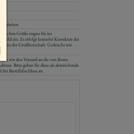
egenheiten
sönlichen Grüße tragen Sie im
n Feld ein. Es erfolgt keinerlei Korrektur der
ung in der Grußbotschaft. Gedruckt wie
men wir den Versand an die von Ihnen
resse. Bitte geben Sie diese als abweichende
t bei Bestellabschluss an.