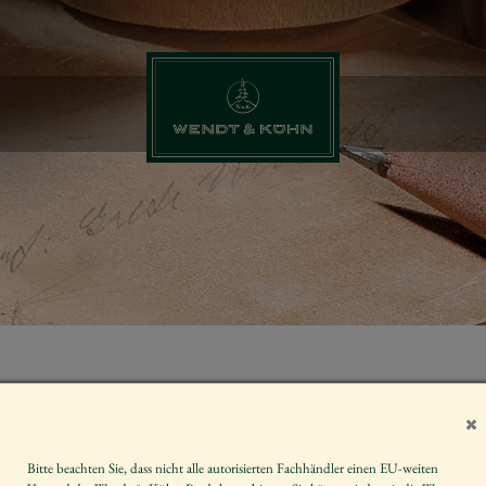
SET "ALLES 
GRUSSKARTE
Bitte beachten Sie, dass nicht alle autorisierten Fachhändler einen EU-weiten
Artikelnummer
SET/AG/51_