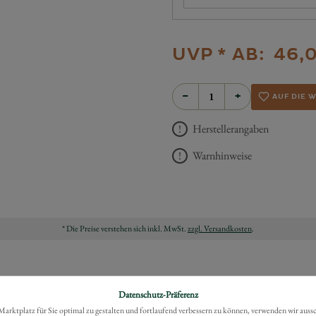
UVP *
AB:
46,
−
+
AUF DIE 
Herstellerangaben
Warnhinweise
* Die Preise verstehen sich inkl. MwSt.
zzgl. Versandkosten
.
Datenschutz-Präferenz
rktplatz für Sie optimal zu gestalten und fortlaufend verbessern zu können, verwenden wir auss