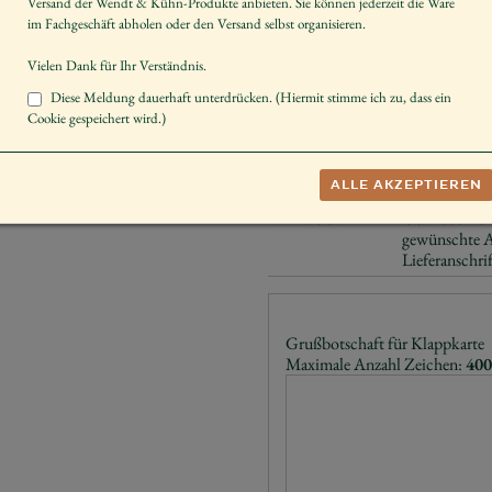
Versand der Wendt & Kühn-Produkte anbieten. Sie können jederzeit die Ware
Geschlecht
Engel
im Fachgeschäft abholen oder den Versand selbst organisieren.
Körperhaltung
stehend
Vielen Dank für Ihr Verständnis.
Schenken
Herzensangel
Diese Meldung dauerhaft unterdrücken. (Hiermit stimme ich zu, dass ein
Cookie gespeichert wird.)
Hinweis
Ihre ganz per
untenliegende
Rechtschreib
Geschrieben.
ALLE AKZEPTIEREN
Hinweis 2
Gern überneh
gewünschte Ad
Lieferanschrif
Grußbotschaft für Klappkarte
Maximale Anzahl Zeichen:
400