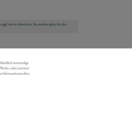
n ggf. davon abweichen. Sie werden später bei der
chließlich notwendige
 Werbe- oder externen
hr Informationen über