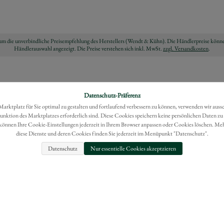
ch um die unverbindliche Preisempfehlung des Herstellers (Wendt & Kühn). Die Händlerpreise könne
Händlerauswahl angezeigt. Die Preise verstehen sich inkl. MwSt.
zzgl. Versandkosten
.
Datenschutz-Präferenz
rktplatz für Sie optimal zu gestalten und fortlaufend verbessern zu können, verwenden wir auss
Funktion des Marktplatzes erforderlich sind. Diese Cookies speichern keine persönlichen Daten zu
können Ihre Cookie-Einstellungen jederzeit in Ihrem Browser anpassen oder Cookies löschen. Me
diese Dienste und deren Cookies finden Sie jederzeit im Menüpunkt "Datenschutz".
Datenschutz
Nur essentielle Cookies akzeptzieren
FAQ
IMPRESSUM
BESTELLUNG WIDERRUFEN