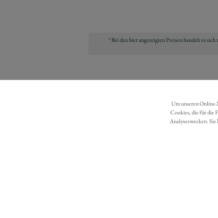
* Bei den hier angezeigten Preisen handelt es si
Um unseren Online-Ma
Cookies, die für die 
Analysezwecken. Sie 
DATENSCHUTZ
BARRIEREFREIHEIT
Möchten Sie eine Bestellung widerrufen?