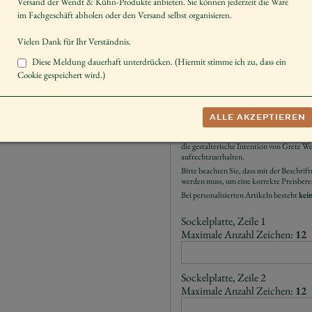
Versand der Wendt & Kühn-Produkte anbieten. Sie können jederzeit die Ware
Größe der Figur / Spieldose
im Fachgeschäft abholen oder den Versand selbst organisieren.
Geschlecht
Vielen Dank für Ihr Verständnis.
Maße des Artikels
Diese Meldung dauerhaft unterdrücken. (Hiermit stimme ich zu, dass ein
Cookie gespeichert wird.)
Schenken
Auf Wunsch versehen wir den von Ihnen g
ALLE AKZEPTIEREN
individuellen Widmung. Der Schriftzug w
Typographie von Hand aufgetragen. Farb
die gestalterische Intention von Grete We
aufrechtzuerhalten.
Bitte beachten Sie, dass mit der Beschrif
werden muss, um eine korrekte Preisbere
Bei personalisierten Artikeln besteht
kei
Sockelplatte, Zeile 1
Maximale Anzahl Zeichen:
12
Sockelplatte, Zeile 2
Maximale Anzahl Zeichen:
12