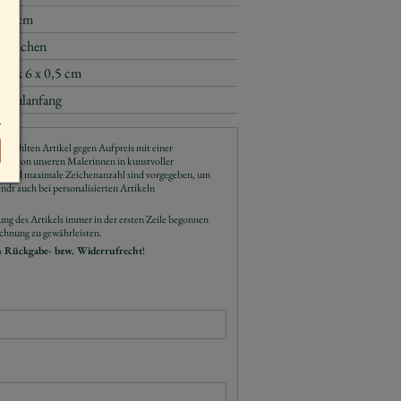
6,5 cm
Mädchen
8,5 x 6 x 0,5 cm
Schulanfang
ewählten Artikel gegen Aufpreis mit einer
ird von unseren Malerinnen in kunstvoller
e und maximale Zeichenanzahl sind vorgegeben, um
ndt auch bei personalisierten Artikeln
tung des Artikels immer in der ersten Zeile begonnen
chnung zu gewährleisten.
n Rückgabe- bzw. Widerrufrecht
!