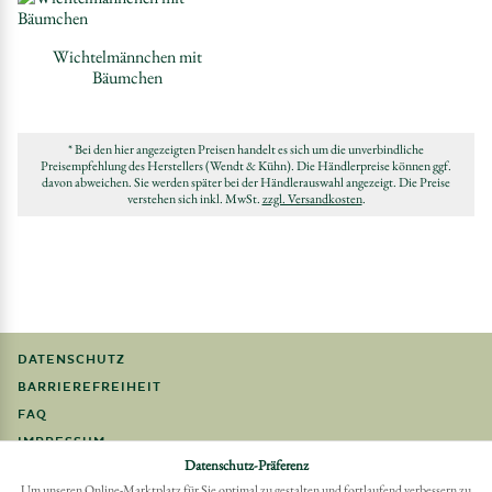
Wichtelmännchen mit
Bäumchen
* Bei den hier angezeigten Preisen handelt es sich um die unverbindliche
Preisempfehlung des Herstellers (Wendt & Kühn). Die Händlerpreise können ggf.
davon abweichen. Sie werden später bei der Händlerauswahl angezeigt. Die Preise
verstehen sich inkl. MwSt.
zzgl. Versandkosten
.
DATENSCHUTZ
BARRIEREFREIHEIT
FAQ
IMPRESSUM
Datenschutz-Präferenz
Um unseren Online-Marktplatz für Sie optimal zu gestalten und fortlaufend verbessern zu