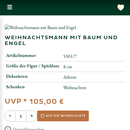
WEIHNACHTSMANN MIT BAUM UND
ENGEL
Artikelnummer
5301/7
Größe der Figur / Spieldose
8 cm
Dekorieren
Advent
Schenken
Weihnachten
UVP *
105,00 €
−
+
AUF DIE WUNSCHLISTE
Herstellerangaben