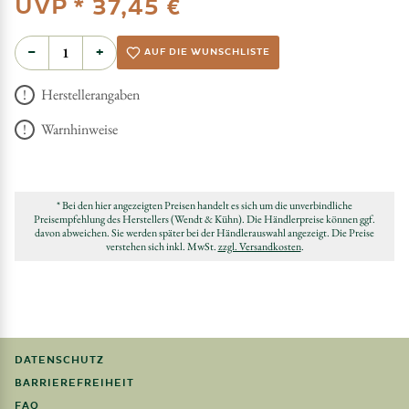
UVP *
37,45 €
−
+
AUF DIE WUNSCHLISTE
Herstellerangaben
Warnhinweise
* Bei den hier angezeigten Preisen handelt es sich um die unverbindliche
Preisempfehlung des Herstellers (Wendt & Kühn). Die Händlerpreise können ggf.
davon abweichen. Sie werden später bei der Händlerauswahl angezeigt. Die Preise
verstehen sich inkl. MwSt.
zzgl. Versandkosten
.
DATENSCHUTZ
BARRIEREFREIHEIT
FAQ