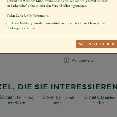
Versand der Wendt & Kühn-Produkte anbieten. Sie können jederzeit die Ware
Größe der Figur / Spieldose
im Fachgeschäft abholen oder den Versand selbst organisieren.
Schenken
Vielen Dank für Ihr Verständnis.
Diese Meldung dauerhaft unterdrücken. (Hiermit stimme ich zu, dass ein
UVP *
138,00 €
Cookie gespeichert wird.)
−
+
AUF DIE 
ALLE AKZEPTIEREN
Herstellerangaben
Warnhinweise
EL, DIE SIE INTERESSIER