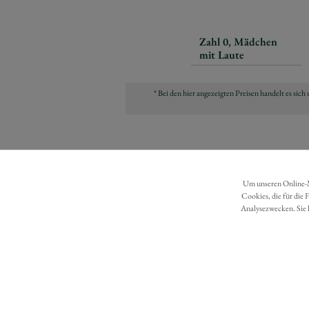
Zahl 0, Mädchen
mit Laute
* Bei den hier angezeigten Preisen handelt es si
Um unseren Online-Ma
Cookies, die für die 
Analysezwecken. Sie 
DATENSCHUTZ
BARRIEREFREIHEIT