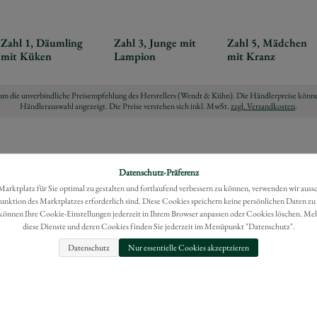
Zahl 1, Däumling
Zahl 3, Junge mit
Zahl 5, Mädchen
mit Küken
Lampion
mit Kranz
ch um die unverbindliche Preisempfehlung des Herstellers (Wendt & Kühn). Die Händlerpreise könne
Händlerauswahl angezeigt. Die Preise verstehen sich inkl. MwSt.
zzgl. Versandkosten
.
Datenschutz-Präferenz
rktplatz für Sie optimal zu gestalten und fortlaufend verbessern zu können, verwenden wir auss
Funktion des Marktplatzes erforderlich sind. Diese Cookies speichern keine persönlichen Daten zu
können Ihre Cookie-Einstellungen jederzeit in Ihrem Browser anpassen oder Cookies löschen. Me
diese Dienste und deren Cookies finden Sie jederzeit im Menüpunkt "Datenschutz".
Datenschutz
Nur essentielle Cookies akzeptzieren
FAQ
IMPRESSUM