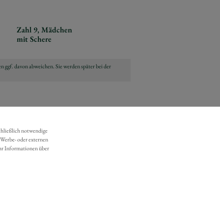
Zahl 9, Mädchen
mit Schere
n ggf. davon abweichen. Sie werden später bei der
chließlich notwendige
 Werbe- oder externen
hr Informationen über