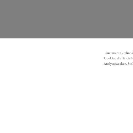
Um unseren Online-Ma
Cookies, die für die 
Analysezwecken. Sie 
DATENSCHUTZ
BARRIEREFREIHEIT
Möchten Sie eine Bestellung widerrufen?
Hier Widerruf mit wenigen Klicks online erreichen