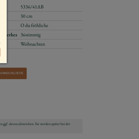
5336/41AB
30 cm
O du fröhliche
ikwerkes
36stimmig
Weihnachten
€
WUNSCHLISTE
n ggf. davon abweichen. Sie werden später bei der