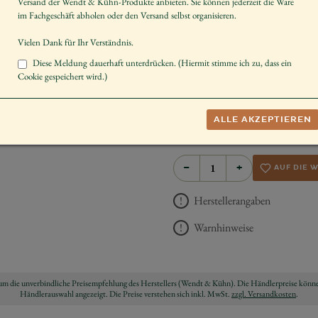
Versand der Wendt & Kühn-Produkte anbieten. Sie können jederzeit die Ware
Artikelnummer
im Fachgeschäft abholen oder den Versand selbst organisieren.
Größe der Figur / Spieldose
Vielen Dank für Ihr Verständnis.
Melodie
Diese Meldung dauerhaft unterdrücken. (Hiermit stimme ich zu, dass ein
Cookie gespeichert wird.)
Anzahl der Stimmen des Mus
Schenken
ALLE AKZEPTIEREN
UVP *
950,00 
−
+
AUF DIE 
Herstellerangaben
Warnhinweise
ch um die unverbindliche Preisempfehlung des Herstellers (Wendt & Kühn). Die Händlerpreise könne
Händlerauswahl angezeigt. Die Preise verstehen sich inkl. MwSt.
zzgl. Versandkosten
.