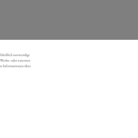
chließlich notwendige
 Werbe- oder externen
hr Informationen über