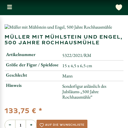
MÜLLER MIT MÜHLSTEIN UND ENGEL,
500 JAHRE ROCHHAUSMÜHLE
Artikelnummer
5322/2021/RM
Größe der Figur / Spieldose
15 x 4,5 x 6,5 cm
Geschlecht
Mann
Hinweis
Sonderfigur anlässlich des
Jubiläums „500 Jahre
Rochhausmühle“
*
133,75 €
−
+
AUF DIE WUNSCHLISTE