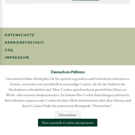
DATENSCHUTZ
BARRIEREFREIHEIT
FAQ
IMPRESSUM
Möchten Sie eine Bestellung widerrufen?
Datenschutz-Präferenz
Hier Widerruf mit wenigen Klicks online erreichen
Um unseren Online-Marktplatz für Sie optimal zu gestalten und fortlaufend verbessern zu
können, verwenden wir ausschließlich notwendige Cookies, die für die Funktion des
BESTELLUNG WIDERRUFEN
Marktplatzes erforderlich sind. Diese Cookies speichern keine persönlichen Daten zu
Werbe- oder externen Analysezwecken. Sie können Ihre Cookie-Einstellungen jederzeit in
Ihrem Browser anpassen oder Cookies löschen. Mehr Informationen über diese Dienste und
deren Cookies finden Sie jederzeit im Menüpunkt "Datenschutz".
Datenschutz
Nur essentielle Cookies akzeptzieren