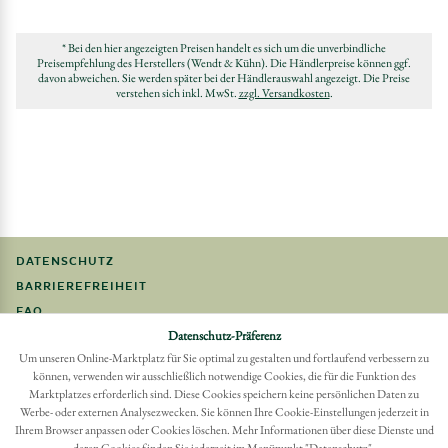
* Bei den hier angezeigten Preisen handelt es sich um die unverbindliche
Preisempfehlung des Herstellers (Wendt & Kühn). Die Händlerpreise können ggf.
davon abweichen. Sie werden später bei der Händlerauswahl angezeigt. Die Preise
verstehen sich inkl. MwSt.
zzgl. Versandkosten
.
DATENSCHUTZ
BARRIEREFREIHEIT
FAQ
Datenschutz-Präferenz
IMPRESSUM
Um unseren Online-Marktplatz für Sie optimal zu gestalten und fortlaufend verbessern zu
können, verwenden wir ausschließlich notwendige Cookies, die für die Funktion des
Möchten Sie eine Bestellung widerrufen?
Marktplatzes erforderlich sind. Diese Cookies speichern keine persönlichen Daten zu
Hier Widerruf mit wenigen Klicks online erreichen
Werbe- oder externen Analysezwecken. Sie können Ihre Cookie-Einstellungen jederzeit in
BESTELLUNG WIDERRUFEN
Ihrem Browser anpassen oder Cookies löschen. Mehr Informationen über diese Dienste und