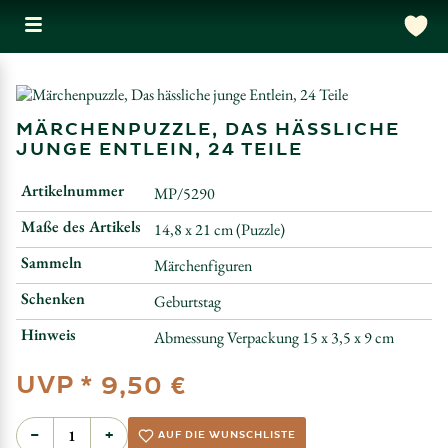
MÄRCHENPUZZLE, DAS HÄSSLICHE
JUNGE ENTLEIN, 24 TEILE
Artikelnummer
MP/5290
Maße des Artikels
14,8 x 21 cm (Puzzle)
Sammeln
Märchenfiguren
Schenken
Geburtstag
Hinweis
Abmessung Verpackung 15 x 3,5 x 9 cm
UVP *
9,50 €
−
+
AUF DIE WUNSCHLISTE