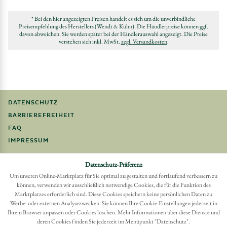
* Bei den hier angezeigten Preisen handelt es sich um die unverbindliche
Preisempfehlung des Herstellers (Wendt & Kühn). Die Händlerpreise können ggf.
davon abweichen. Sie werden später bei der Händlerauswahl angezeigt. Die Preise
verstehen sich inkl. MwSt.
zzgl. Versandkosten
.
DATENSCHUTZ
BARRIEREFREIHEIT
FAQ
IMPRESSUM
Datenschutz-Präferenz
Möchten Sie eine Bestellung widerrufen?
Hier Widerruf mit wenigen Klicks online erreichen
Um unseren Online-Marktplatz für Sie optimal zu gestalten und fortlaufend verbessern zu
können, verwenden wir ausschließlich notwendige Cookies, die für die Funktion des
BESTELLUNG WIDERRUFEN
Marktplatzes erforderlich sind. Diese Cookies speichern keine persönlichen Daten zu
Werbe- oder externen Analysezwecken. Sie können Ihre Cookie-Einstellungen jederzeit in
Ihrem Browser anpassen oder Cookies löschen. Mehr Informationen über diese Dienste und
deren Cookies finden Sie jederzeit im Menüpunkt "Datenschutz".