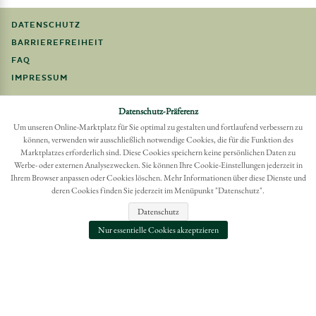
DATENSCHUTZ
BARRIEREFREIHEIT
FAQ
IMPRESSUM
Möchten Sie eine Bestellung widerrufen?
Datenschutz-Präferenz
Hier Widerruf mit wenigen Klicks online erreichen
Um unseren Online-Marktplatz für Sie optimal zu gestalten und fortlaufend verbessern zu
können, verwenden wir ausschließlich notwendige Cookies, die für die Funktion des
BESTELLUNG WIDERRUFEN
Marktplatzes erforderlich sind. Diese Cookies speichern keine persönlichen Daten zu
Werbe- oder externen Analysezwecken. Sie können Ihre Cookie-Einstellungen jederzeit in
Ihrem Browser anpassen oder Cookies löschen. Mehr Informationen über diese Dienste und
deren Cookies finden Sie jederzeit im Menüpunkt "Datenschutz".
Datenschutz
Nur essentielle Cookies akzeptzieren