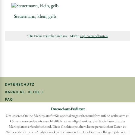
Steuermann, klein, gelb
* Die Preise verstehen sich inkl. MwSt.
zzgl. Versandkosten
.
DATENSCHUTZ
BARRIEREFREIHEIT
FAQ
IMPRESSUM
Datenschutz-Präferenz
Um unseren Online-Marktplatz für Sie optimal zu gestalten und fortlaufend verbessern zu
können, verwenden wir ausschließlich notwendige Cookies, die für die Funktion des
Möchten Sie eine Bestellung widerrufen?
Marktplatzes erforderlich sind. Diese Cookies speichern keine persönlichen Daten zu
Hier Widerruf mit wenigen Klicks online erreichen
Werbe- oder externen Analysezwecken. Sie können Ihre Cookie-Einstellungen jederzeit in
BESTELLUNG WIDERRUFEN