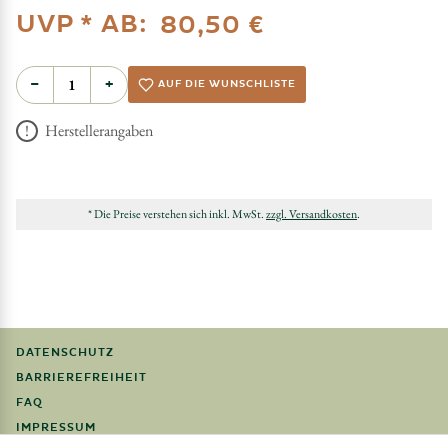
UVP *
AB:
80,50 €
−
+
AUF DIE WUNSCHLISTE
Herstellerangaben
* Die Preise verstehen sich inkl. MwSt.
zzgl. Versandkosten
.
DATENSCHUTZ
BARRIEREFREIHEIT
FAQ
IMPRESSUM