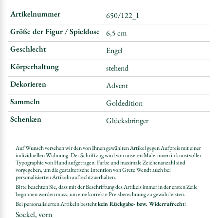
Artikelnummer
650/122_I
Größe der Figur / Spieldose
6,5 cm
Geschlecht
Engel
Körperhaltung
stehend
Dekorieren
Advent
Sammeln
Goldedition
Schenken
Glücksbringer
Auf Wunsch versehen wir den von Ihnen gewählten Artikel gegen Aufpreis mit einer
individuellen Widmung. Der Schriftzug wird von unseren Malerinnen in kunstvoller
Typographie von Hand aufgetragen. Farbe und maximale Zeichenanzahl sind
vorgegeben, um die gestalterische Intention von Grete Wendt auch bei
personalisierten Artikeln aufrechtzuerhalten.
Bitte beachten Sie, dass mit der Beschriftung des Artikels immer in der ersten Zeile
begonnen werden muss, um eine korrekte Preisberechnung zu gewährleisten.
Bei personalisierten Artikeln besteht
kein Rückgabe- bzw. Widerrufrecht
!
Sockel, vorn