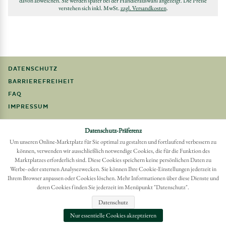
davon abweichen. Sie werden später bei der Händlerauswahl angezeigt. Die Preise
verstehen sich inkl. MwSt.
zzgl. Versandkosten
.
DATENSCHUTZ
BARRIEREFREIHEIT
FAQ
IMPRESSUM
Datenschutz-Präferenz
Möchten Sie eine Bestellung widerrufen?
Hier Widerruf mit wenigen Klicks online erreichen
Um unseren Online-Marktplatz für Sie optimal zu gestalten und fortlaufend verbessern zu
können, verwenden wir ausschließlich notwendige Cookies, die für die Funktion des
BESTELLUNG WIDERRUFEN
Marktplatzes erforderlich sind. Diese Cookies speichern keine persönlichen Daten zu
Werbe- oder externen Analysezwecken. Sie können Ihre Cookie-Einstellungen jederzeit in
Ihrem Browser anpassen oder Cookies löschen. Mehr Informationen über diese Dienste und
deren Cookies finden Sie jederzeit im Menüpunkt "Datenschutz".
Datenschutz
Nur essentielle Cookies akzeptzieren