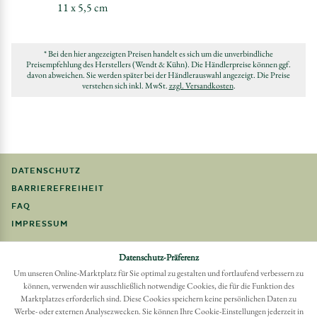
11 x 5,5 cm
* Bei den hier angezeigten Preisen handelt es sich um die unverbindliche
Preisempfehlung des Herstellers (Wendt & Kühn). Die Händlerpreise können ggf.
davon abweichen. Sie werden später bei der Händlerauswahl angezeigt. Die Preise
verstehen sich inkl. MwSt.
zzgl. Versandkosten
.
DATENSCHUTZ
BARRIEREFREIHEIT
FAQ
IMPRESSUM
Möchten Sie eine Bestellung widerrufen?
Datenschutz-Präferenz
Hier Widerruf mit wenigen Klicks online erreichen
Um unseren Online-Marktplatz für Sie optimal zu gestalten und fortlaufend verbessern zu
können, verwenden wir ausschließlich notwendige Cookies, die für die Funktion des
BESTELLUNG WIDERRUFEN
Marktplatzes erforderlich sind. Diese Cookies speichern keine persönlichen Daten zu
Werbe- oder externen Analysezwecken. Sie können Ihre Cookie-Einstellungen jederzeit in