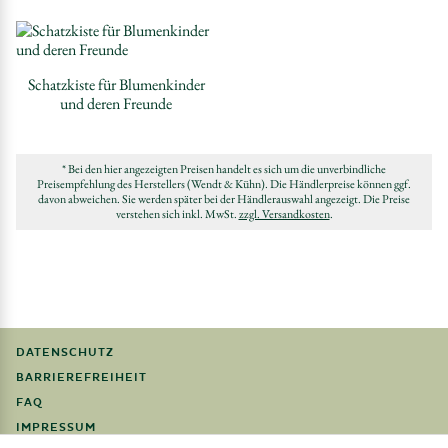
Schatzkiste für Blumenkinder
und deren Freunde
* Bei den hier angezeigten Preisen handelt es sich um die unverbindliche
Preisempfehlung des Herstellers (Wendt & Kühn). Die Händlerpreise können ggf.
davon abweichen. Sie werden später bei der Händlerauswahl angezeigt. Die Preise
verstehen sich inkl. MwSt.
zzgl. Versandkosten
.
DATENSCHUTZ
BARRIEREFREIHEIT
FAQ
IMPRESSUM