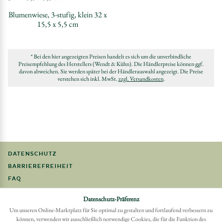
Blumenwiese, 3-stufig, klein 32 x
15,5 x 5,5 cm
* Bei den hier angezeigten Preisen handelt es sich um die unverbindliche
Preisempfehlung des Herstellers (Wendt & Kühn). Die Händlerpreise können ggf.
davon abweichen. Sie werden später bei der Händlerauswahl angezeigt. Die Preise
verstehen sich inkl. MwSt.
zzgl. Versandkosten
.
DATENSCHUTZ
BARRIEREFREIHEIT
FAQ
IMPRESSUM
Datenschutz-Präferenz
Um unseren Online-Marktplatz für Sie optimal zu gestalten und fortlaufend verbessern zu
Möchten Sie eine Bestellung widerrufen?
können, verwenden wir ausschließlich notwendige Cookies, die für die Funktion des