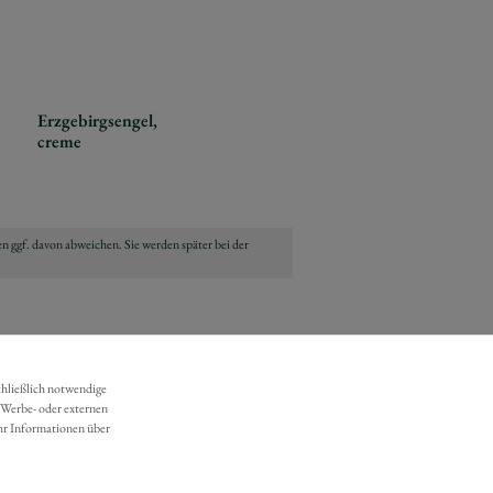
Erzgebirgsengel,
creme
n ggf. davon abweichen. Sie werden später bei der
chließlich notwendige
 Werbe- oder externen
hr Informationen über