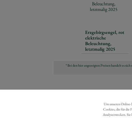
Erzgebirgsengel, rot
elektrische
Beleuchtung,
letztmalig 2025
* Bei den hier angezeigten Preisen handelt es si
Um unseren Online-Ma
Cookies, die für die 
Analysezwecken. Sie 