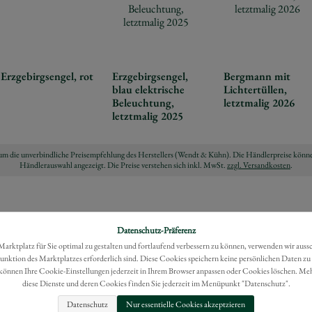
Erzgebirgsengel, rot
Erzgebirgsengel,
Bergmann mit
blau elektrische
Lichtertüllen,
Beleuchtung,
letztmalig 2026
letztmalig 2025
ch um die unverbindliche Preisempfehlung des Herstellers (Wendt & Kühn). Die Händlerpreise könne
Händlerauswahl angezeigt. Die Preise verstehen sich inkl. MwSt.
zzgl. Versandkosten
.
Datenschutz-Präferenz
rktplatz für Sie optimal zu gestalten und fortlaufend verbessern zu können, verwenden wir auss
Funktion des Marktplatzes erforderlich sind. Diese Cookies speichern keine persönlichen Daten zu
können Ihre Cookie-Einstellungen jederzeit in Ihrem Browser anpassen oder Cookies löschen. Me
diese Dienste und deren Cookies finden Sie jederzeit im Menüpunkt "Datenschutz".
Datenschutz
Nur essentielle Cookies akzeptzieren