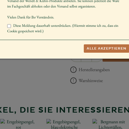
Versand der Wendt & Kühn-Produkte anbieten. Sie können jederzeit die Ware
Dekorieren
im Fachgeschäft abholen oder den Versand selbst organisieren.
Schenken
Vielen Dank für Ihr Verständnis.
Hinweis
Diese Meldung dauerhaft unterdrücken. (Hiermit stimme ich zu, dass ein
Cookie gespeichert wird.)
UVP *
359,00 
ALLE AKZEPTIEREN
−
+
AUF DIE 
Herstellerangaben
Warnhinweise
EL, DIE SIE INTERESSIER