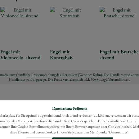
Engel mit
Engel mit
Engel mit Bratsche
Violoncello, sitzend
Kontrabaß
sitzend
ch um die unverbindliche Preisempfehlung des Herstellers (Wendt & Kühn). Die Händlerpreise könne
Händlerauswahl angezeigt. Die Preise verstehen sich inkl. MwSt.
zzgl. Versandkosten
.
Datenschutz-Präferenz
rktplatz für Sie optimal zu gestalten und fortlaufend verbessern zu können, verwenden wir auss
Funktion des Marktplatzes erforderlich sind. Diese Cookies speichern keine persönlichen Daten zu
können Ihre Cookie-Einstellungen jederzeit in Ihrem Browser anpassen oder Cookies löschen. Me
diese Dienste und deren Cookies finden Sie jederzeit im Menüpunkt "Datenschutz".