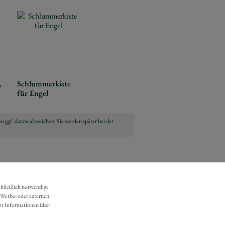
,
Schlummerkiste
für Engel
n ggf. davon abweichen. Sie werden später bei der
chließlich notwendige
 Werbe- oder externen
hr Informationen über