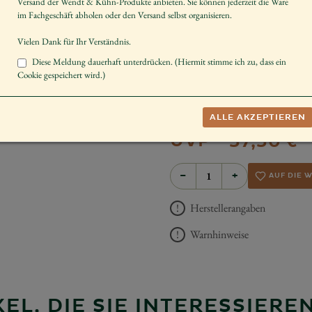
Versand der Wendt & Kühn-Produkte anbieten. Sie können jederzeit die Ware
Instrument
im Fachgeschäft abholen oder den Versand selbst organisieren.
Sammeln
Vielen Dank für Ihr Verständnis.
Diese Meldung dauerhaft unterdrücken. (Hiermit stimme ich zu, dass ein
Diese Figur wird mit braunen sowi
Cookie gespeichert wird.)
explizit eine dieser beiden Haarfar
Nachrichtenfeld Ihres Warenkorbe
Wunsches können wir jedoch nicht
Ihr Verständnis.
ALLE AKZEPTIEREN
UVP *
57,50 €
−
+
AUF DIE 
Herstellerangaben
Warnhinweise
EL, DIE SIE INTERESSIER