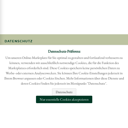
DATENSCHUTZ
BARRIEREFREIHEIT
Datenschutz-Präferenz
FAQ
Um unseren Online-Marktplatz für Sie optimal zu gestalten und fortlaufend verbessern zu
können, verwenden wir ausschließlich notwendige Cookies, die für die Funktion des
IMPRESSUM
Marktplatzes erforderlich sind. Diese Cookies speichern keine persönlichen Daten zu
Werbe- oder externen Analysezwecken. Sie können Ihre Cookie-Einstellungen jederzeit in
Möchten Sie eine Bestellung widerrufen?
Ihrem Browser anpassen oder Cookies löschen. Mehr Informationen über diese Dienste und
Hier Widerruf mit wenigen Klicks online erreichen
deren Cookies finden Sie jederzeit im Menüpunkt "Datenschutz".
BESTELLUNG WIDERRUFEN
Datenschutz
Nur essentielle Cookies akzeptzieren