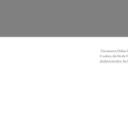
Um unseren Online-Ma
Cookies, die für die 
Analysezwecken. Sie 
DATENSCHUTZ
BARRIEREFREIHEIT
Möchten Sie eine Bestellung widerrufen?
Hier Widerruf mit wenigen Klicks online erreichen