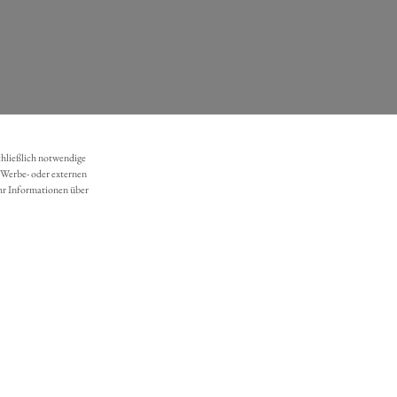
chließlich notwendige
 Werbe- oder externen
hr Informationen über