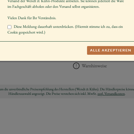
Versand der Wendt & Kühn-Produkte anbieten. Sie können jederzeit die Ware
Hinweis
Bitte beachten
im Fachgeschäft abholen oder den Versand selbst organisieren.
zu Abweichun
Vielen Dank für Ihr Verständnis.
UVP *
9,25 €
Diese Meldung dauerhaft unterdrücken. (Hiermit stimme ich zu, dass ein
Cookie gespeichert wird.)
−
+
AUF DIE 
ALLE AKZEPTIEREN
Herstellerangaben
Warnhinweise
ch um die unverbindliche Preisempfehlung des Herstellers (Wendt & Kühn). Die Händlerpreise könne
Händlerauswahl angezeigt. Die Preise verstehen sich inkl. MwSt.
zzgl. Versandkosten
.