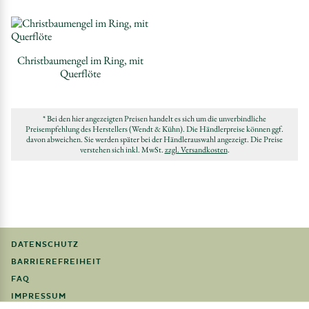
Christbaumengel im Ring, mit
Querflöte
* Bei den hier angezeigten Preisen handelt es sich um die unverbindliche
Preisempfehlung des Herstellers (Wendt & Kühn). Die Händlerpreise können ggf.
davon abweichen. Sie werden später bei der Händlerauswahl angezeigt. Die Preise
verstehen sich inkl. MwSt.
zzgl. Versandkosten
.
DATENSCHUTZ
BARRIEREFREIHEIT
FAQ
IMPRESSUM