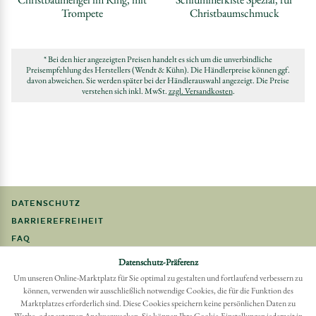
Trompete
Christbaumschmuck
* Bei den hier angezeigten Preisen handelt es sich um die unverbindliche
Preisempfehlung des Herstellers (Wendt & Kühn). Die Händlerpreise können ggf.
davon abweichen. Sie werden später bei der Händlerauswahl angezeigt. Die Preise
verstehen sich inkl. MwSt.
zzgl. Versandkosten
.
DATENSCHUTZ
BARRIEREFREIHEIT
FAQ
IMPRESSUM
Datenschutz-Präferenz
Um unseren Online-Marktplatz für Sie optimal zu gestalten und fortlaufend verbessern zu
Möchten Sie eine Bestellung widerrufen?
können, verwenden wir ausschließlich notwendige Cookies, die für die Funktion des
Hier Widerruf mit wenigen Klicks online erreichen
Marktplatzes erforderlich sind. Diese Cookies speichern keine persönlichen Daten zu