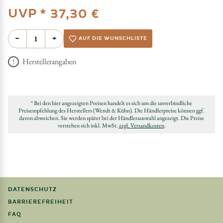
UVP *
37,30 €
−
+
AUF DIE WUNSCHLISTE
Herstellerangaben
* Bei den hier angezeigten Preisen handelt es sich um die unverbindliche
Preisempfehlung des Herstellers (Wendt & Kühn). Die Händlerpreise können ggf.
davon abweichen. Sie werden später bei der Händlerauswahl angezeigt. Die Preise
verstehen sich inkl. MwSt.
zzgl. Versandkosten
.
DATENSCHUTZ
BARRIEREFREIHEIT
FAQ