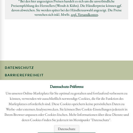
* Bei den hier angezeigten Preisen handelt es sich um die unverbindliche
Preisempfehlung des Herstellers (Wendt & Kühn). Die Händlerpreise können ggf.
davon abweichen. Sie werden später bei der Händlerauswahl angezeigt. Die Preise
verstehen sich inkl. MwSt.
zzgl. Versandkosten
.
DATENSCHUTZ
BARRIEREFREIHEIT
FAQ
Datenschutz-Präferenz
IMPRESSUM
Um unseren Online-Marktplatz für Sie optimal zu gestalten und fortlaufend verbessern zu
können, verwenden wir ausschließlich notwendige Cookies, die für die Funktion des
Möchten Sie eine Bestellung widerrufen?
Marktplatzes erforderlich sind. Diese Cookies speichern keine persönlichen Daten zu
Werbe- oder externen Analysezwecken. Sie können Ihre Cookie-Einstellungen jederzeit in
Hier Widerruf mit wenigen Klicks online erreichen
Ihrem Browser anpassen oder Cookies löschen. Mehr Informationen über diese Dienste und
BESTELLUNG WIDERRUFEN
deren Cookies finden Sie jederzeit im Menüpunkt "Datenschutz".
Datenschutz