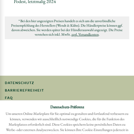
Podest, letztmalig 2024
* Bei den hier angezeigten Preisen handelt es sich um die unverbindliche
Preisempfehlung des Herstellers (Wendt & Kühn). Die Händlerpreise können ggf.
davon abweichen. Sie werden später bei der Händlerauswahl angezeigt. Die Preise
verstehen sich inkl. MwSt.
zzgl. Versandkosten
.
DATENSCHUTZ
BARRIEREFREIHEIT
FAQ
IMPRESSUM
Datenschutz-Präferenz
Um unseren Online-Marktplatz für Sie optimal zu gestalten und fortlaufend verbessern zu
können, verwenden wir ausschließlich notwendige Cookies, die für die Funktion des
Möchten Sie eine Bestellung widerrufen?
Marktplatzes erforderlich sind. Diese Cookies speichern keine persönlichen Daten zu
Hier Widerruf mit wenigen Klicks online erreichen
Werbe- oder externen Analysezwecken. Sie können Ihre Cookie-Einstellungen jederzeit in
BESTELLUNG WIDERRUFEN