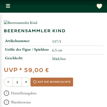
BEERENSAMMLER KIND
Artikelnummer
537/3
Größe der Figur / Spieldose
6,5 cm
Geschlecht
Mädchen
UVP *
59,00 €
−
+
AUF DIE WUNSCHLISTE
Herstellerangaben
Warnhinweise