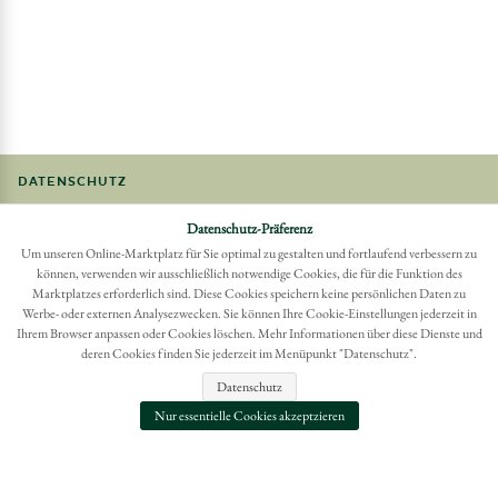
DATENSCHUTZ
BARRIEREFREIHEIT
Datenschutz-Präferenz
FAQ
Um unseren Online-Marktplatz für Sie optimal zu gestalten und fortlaufend verbessern zu
IMPRESSUM
können, verwenden wir ausschließlich notwendige Cookies, die für die Funktion des
Marktplatzes erforderlich sind. Diese Cookies speichern keine persönlichen Daten zu
Werbe- oder externen Analysezwecken. Sie können Ihre Cookie-Einstellungen jederzeit in
Möchten Sie eine Bestellung widerrufen?
Ihrem Browser anpassen oder Cookies löschen. Mehr Informationen über diese Dienste und
Hier Widerruf mit wenigen Klicks online erreichen
deren Cookies finden Sie jederzeit im Menüpunkt "Datenschutz".
BESTELLUNG WIDERRUFEN
Datenschutz
Nur essentielle Cookies akzeptzieren