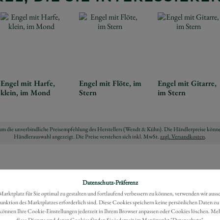
Engel mit Harfe,
Engel mit Flöte, im
Engel mit Gitarre,
klein, im Mond
Stern
im Stern
ch um die unverbindliche Preisempfehlung des Herstellers (Wendt & Kühn). Die Händlerpreise könne
Händlerauswahl angezeigt. Die Preise verstehen sich inkl. MwSt.
zzgl. Versandkosten
.
Datenschutz-Präferenz
rktplatz für Sie optimal zu gestalten und fortlaufend verbessern zu können, verwenden wir auss
Funktion des Marktplatzes erforderlich sind. Diese Cookies speichern keine persönlichen Daten zu
können Ihre Cookie-Einstellungen jederzeit in Ihrem Browser anpassen oder Cookies löschen. Me