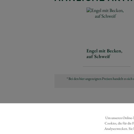
Engel mit Becken,
auf Schweif
* Bei den hier angezeigten Preisen handelt es si
Um unseren Online-Ma
Cookies, die für die 
Analysezwecken. Sie 