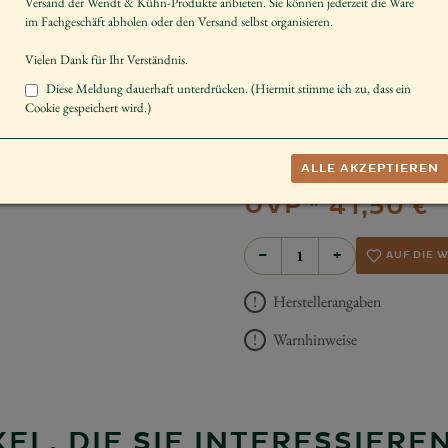
Versand der Wendt & Kühn-Produkte anbieten. Sie können jederzeit die Ware
Instrument
im Fachgeschäft abholen oder den Versand selbst organisieren.
Geschlecht
Vielen Dank für Ihr Verständnis.
Dekorieren
Diese Meldung dauerhaft unterdrücken. (Hiermit stimme ich zu, dass ein
Cookie gespeichert wird.)
Schenken
Hinweis
ALLE AKZEPTIEREN
UVP *
41,50 €
−
+
AUF DIE 
Herstellerangaben
Warnhinweise
EL, DIE SIE INTERESSIER