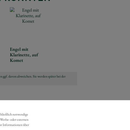
Engel mit
Klarinette, auf
Komet
n ggf. davon abweichen. Sie werden später bei der
chließlich notwendige
 Werbe- oder externen
hr Informationen über