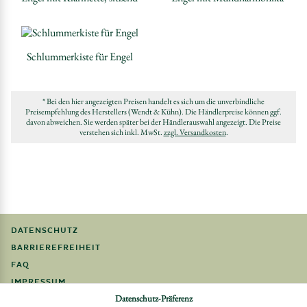
Schlummerkiste für Engel
* Bei den hier angezeigten Preisen handelt es sich um die unverbindliche
Preisempfehlung des Herstellers (Wendt & Kühn). Die Händlerpreise können ggf.
davon abweichen. Sie werden später bei der Händlerauswahl angezeigt. Die Preise
verstehen sich inkl. MwSt.
zzgl. Versandkosten
.
DATENSCHUTZ
BARRIEREFREIHEIT
FAQ
IMPRESSUM
Datenschutz-Präferenz