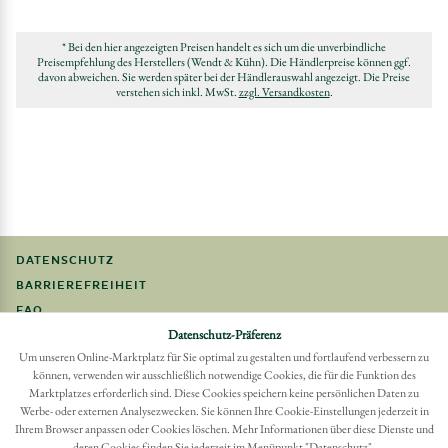
* Bei den hier angezeigten Preisen handelt es sich um die unverbindliche
Preisempfehlung des Herstellers (Wendt & Kühn). Die Händlerpreise können ggf.
davon abweichen. Sie werden später bei der Händlerauswahl angezeigt. Die Preise
verstehen sich inkl. MwSt.
zzgl. Versandkosten
.
DATENSCHUTZ
BARRIEREFREIHEIT
FAQ
Datenschutz-Präferenz
IMPRESSUM
Um unseren Online-Marktplatz für Sie optimal zu gestalten und fortlaufend verbessern zu
können, verwenden wir ausschließlich notwendige Cookies, die für die Funktion des
Möchten Sie eine Bestellung widerrufen?
Marktplatzes erforderlich sind. Diese Cookies speichern keine persönlichen Daten zu
Hier Widerruf mit wenigen Klicks online erreichen
Werbe- oder externen Analysezwecken. Sie können Ihre Cookie-Einstellungen jederzeit in
Ihrem Browser anpassen oder Cookies löschen. Mehr Informationen über diese Dienste und
BESTELLUNG WIDERRUFEN
deren Cookies finden Sie jederzeit im Menüpunkt "Datenschutz".