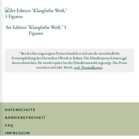
Set Edition "Klangfarbe Weiß," 5
Figuren
* Bei den hier angezeigten Preisen handelt es sich um die unverbindliche
Preisempfehlung des Herstellers (Wendt & Kühn). Die Händlerpreise können ggf.
davon abweichen. Sie werden später bei der Händlerauswahl angezeigt. Die Preise
verstehen sich inkl. MwSt.
zzgl. Versandkosten
.
DATENSCHUTZ
BARRIEREFREIHEIT
FAQ
IMPRESSUM