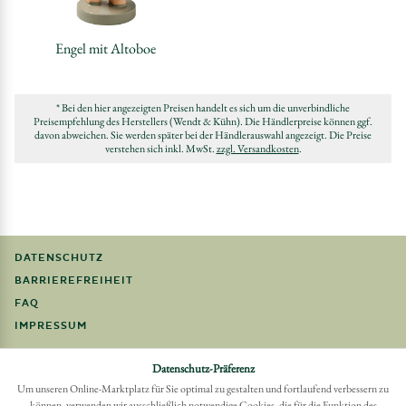
Engel mit Altoboe
* Bei den hier angezeigten Preisen handelt es sich um die unverbindliche
Preisempfehlung des Herstellers (Wendt & Kühn). Die Händlerpreise können ggf.
davon abweichen. Sie werden später bei der Händlerauswahl angezeigt. Die Preise
verstehen sich inkl. MwSt.
zzgl. Versandkosten
.
DATENSCHUTZ
BARRIEREFREIHEIT
FAQ
IMPRESSUM
Möchten Sie eine Bestellung widerrufen?
Datenschutz-Präferenz
Hier Widerruf mit wenigen Klicks online erreichen
Um unseren Online-Marktplatz für Sie optimal zu gestalten und fortlaufend verbessern zu
können, verwenden wir ausschließlich notwendige Cookies, die für die Funktion des