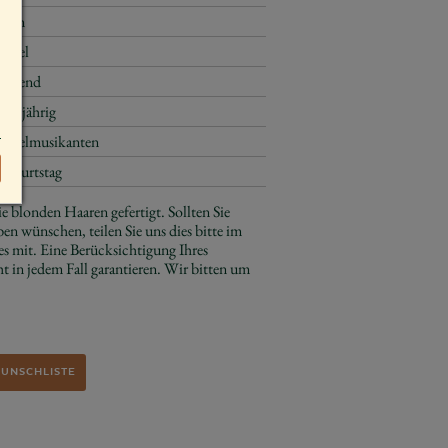
6 cm
Engel
stehend
ganzjährig
Engelmusikanten
Geburtstag
e blonden Haaren gefertigt. Sollten Sie
ben wünschen, teilen Sie uns dies bitte im
s mit. Eine Berücksichtigung Ihres
 in jedem Fall garantieren. Wir bitten um
WUNSCHLISTE