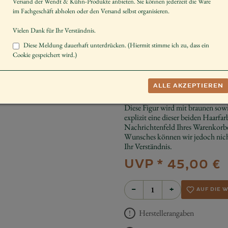
Versand der Wendt & Kühn-Produkte anbieten. Sie können jederzeit die Ware
Größe der Figur / Spieldose
im Fachgeschäft abholen oder den Versand selbst organisieren.
Geschlecht
Vielen Dank für Ihr Verständnis.
Körperhaltung
Diese Meldung dauerhaft unterdrücken. (Hiermit stimme ich zu, dass ein
Cookie gespeichert wird.)
Dekorieren
Sammeln
ALLE AKZEPTIEREN
Schenken
Diese Figur wird mit braunen sowi
explizit eine dieser beiden Haarfar
Nachrichtenfeld Ihres Warenkorbe
Wunsches können wir jedoch nicht
Ihr Verständnis.
UVP *
45,00 €
−
+
AUF DIE 
Herstellerangaben