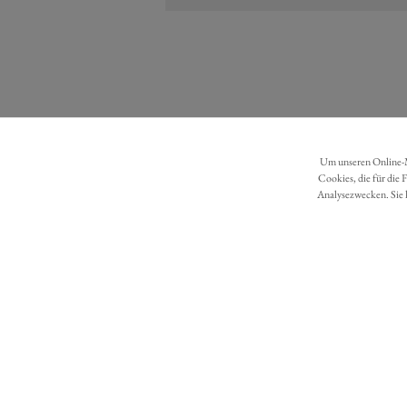
Um unseren Online-Ma
Cookies, die für die 
Analysezwecken. Sie 
DATENSCHUTZ
BARRIEREFREIHEIT
Möchten Sie eine Bestellung widerrufen?
Hier Widerruf mit wenigen Klicks online erreichen