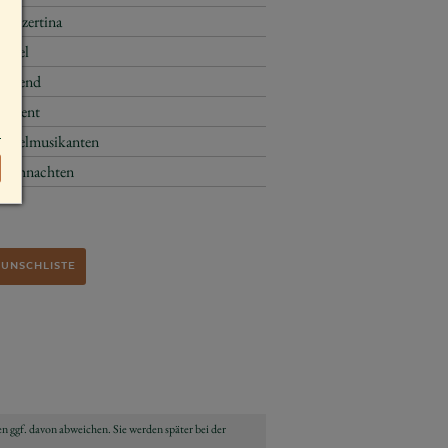
Konzertina
Engel
stehend
Advent
Engelmusikanten
Weihnachten
WUNSCHLISTE
n ggf. davon abweichen. Sie werden später bei der