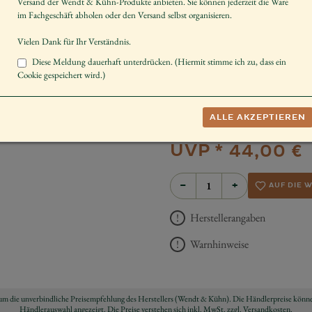
Versand der Wendt & Kühn-Produkte anbieten. Sie können jederzeit die Ware
Instrument
im Fachgeschäft abholen oder den Versand selbst organisieren.
Geschlecht
Vielen Dank für Ihr Verständnis.
Körperhaltung
Diese Meldung dauerhaft unterdrücken. (Hiermit stimme ich zu, dass ein
Cookie gespeichert wird.)
Dekorieren
Sammeln
ALLE AKZEPTIEREN
Schenken
UVP *
44,00 €
−
+
AUF DIE 
Herstellerangaben
Warnhinweise
ch um die unverbindliche Preisempfehlung des Herstellers (Wendt & Kühn). Die Händlerpreise könne
Händlerauswahl angezeigt. Die Preise verstehen sich inkl. MwSt.
zzgl. Versandkosten
.