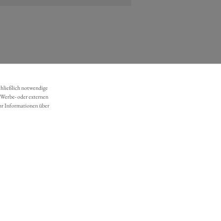
chließlich notwendige
 Werbe- oder externen
hr Informationen über