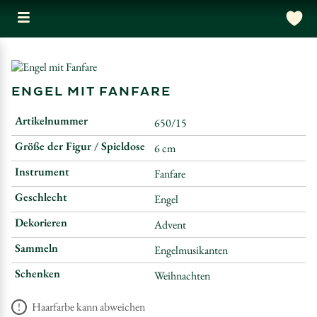
ENGEL MIT FANFARE
Artikelnummer
650/15
Größe der Figur / Spieldose
6 cm
Instrument
Fanfare
Geschlecht
Engel
Dekorieren
Advent
Sammeln
Engelmusikanten
Schenken
Weihnachten
Haarfarbe kann abweichen