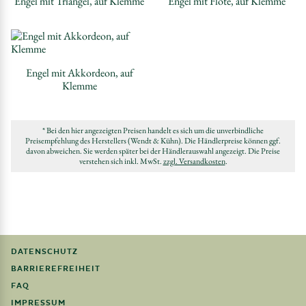
Engel mit Triangel, auf Klemme
Engel mit Flöte, auf Klemme
Engel mit Akkordeon, auf
Klemme
* Bei den hier angezeigten Preisen handelt es sich um die unverbindliche
Preisempfehlung des Herstellers (Wendt & Kühn). Die Händlerpreise können ggf.
davon abweichen. Sie werden später bei der Händlerauswahl angezeigt. Die Preise
verstehen sich inkl. MwSt.
zzgl. Versandkosten
.
DATENSCHUTZ
BARRIEREFREIHEIT
FAQ
IMPRESSUM