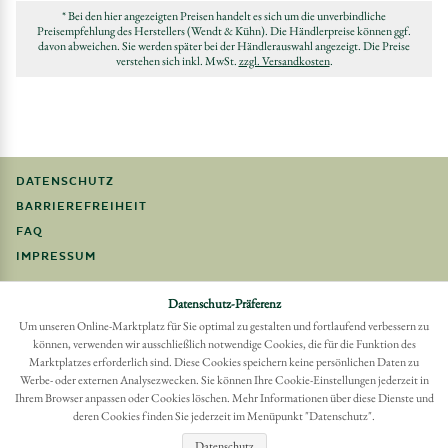
* Bei den hier angezeigten Preisen handelt es sich um die unverbindliche
Preisempfehlung des Herstellers (Wendt & Kühn). Die Händlerpreise können ggf.
davon abweichen. Sie werden später bei der Händlerauswahl angezeigt. Die Preise
verstehen sich inkl. MwSt.
zzgl. Versandkosten
.
DATENSCHUTZ
BARRIEREFREIHEIT
FAQ
IMPRESSUM
Möchten Sie eine Bestellung widerrufen?
Datenschutz-Präferenz
Hier Widerruf mit wenigen Klicks online erreichen
Um unseren Online-Marktplatz für Sie optimal zu gestalten und fortlaufend verbessern zu
können, verwenden wir ausschließlich notwendige Cookies, die für die Funktion des
BESTELLUNG WIDERRUFEN
Marktplatzes erforderlich sind. Diese Cookies speichern keine persönlichen Daten zu
Werbe- oder externen Analysezwecken. Sie können Ihre Cookie-Einstellungen jederzeit in
Ihrem Browser anpassen oder Cookies löschen. Mehr Informationen über diese Dienste und
deren Cookies finden Sie jederzeit im Menüpunkt "Datenschutz".
Datenschutz