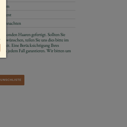
11 cm
Advent
Weihnachten
e blonden Haaren gefertigt. Sollten Sie
ben wünschen, teilen Sie uns dies bitte im
s mit. Eine Berücksichtigung Ihres
 in jedem Fall garantieren. Wir bitten um
WUNSCHLISTE