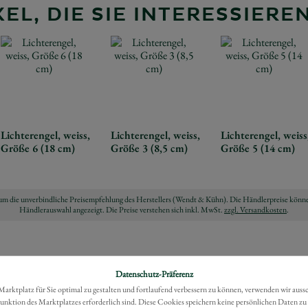
EL, DIE SIE INTERESSIER
Lichterengel, weiss,
Lichterengel, weiss,
Lichterengel, weiss
Größe 6 (18 cm)
Größe 3 (8,5 cm)
Größe 5 (14 cm)
ch um die unverbindliche Preisempfehlung des Herstellers (Wendt & Kühn). Die Händlerpreise könne
Händlerauswahl angezeigt. Die Preise verstehen sich inkl. MwSt.
zzgl. Versandkosten
.
Datenschutz-Präferenz
rktplatz für Sie optimal zu gestalten und fortlaufend verbessern zu können, verwenden wir auss
Funktion des Marktplatzes erforderlich sind. Diese Cookies speichern keine persönlichen Daten zu