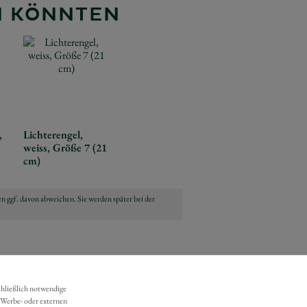
EN KÖNNTEN
,
Lichterengel,
weiss, Größe 7 (21
cm)
n ggf. davon abweichen. Sie werden später bei der
chließlich notwendige
 Werbe- oder externen