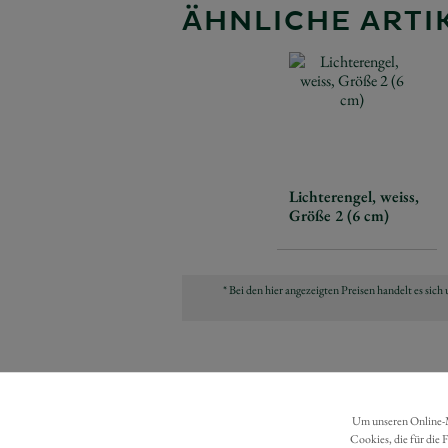
ÄHNLICHE ARTIK
Lichterengel, weiss,
Größe 2 (6 cm)
* Bei den hier angezeigten Preisen handelt es si
Um unseren Online-Ma
Cookies, die für die 