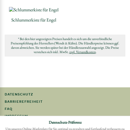
Schlummerkiste für Engel
* Bei den hier angezeigten Preisen handelt es sich um die unverbindliche
Preisempfehlung des Herstellers (Wendt & Kühn). Die Händlerpreise können ggf.
davon abweichen. Sie werden später bei der Händlerauswahl angezeigt. Die Preise
verstehen sich inkl. MwSt.
zzgl. Versandkosten
.
DATENSCHUTZ
BARRIEREFREIHEIT
FAQ
IMPRESSUM
Datenschutz-Präferenz
Um unseren Online-Marktplatz für Sie optimal zu gestalten und fortlaufend verbessern zu